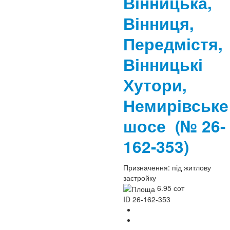
Вінницька,
Вінниця,
Передмістя,
Вінницькі
Хутори,
Немирівське
шосе
(№ 26-
162-353)
Призначення:
під житлову
застройку
6.95 сот
ID
26-162-353