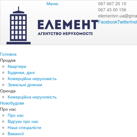
Меню
067 667 20 10
067 43 00 156
elementvn.ua@gma
Facebook
Twitter
Ins
Головна
Продаж
Квартири
Будинки, дачі
Комерційна нерухомість
Земельні ділянки
Оренда
Комерційна нерухомість
Новобудови
Про нас
Про нас
Відгуки про нас
Наші спеціалісти
Вакансії