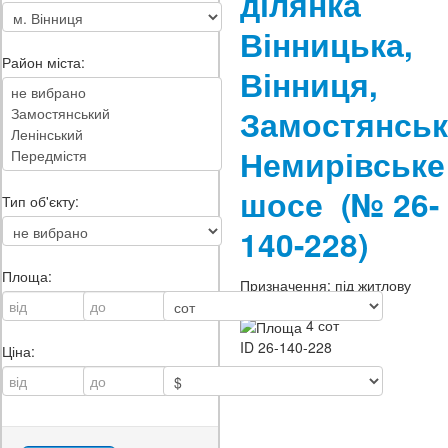
ділянка
Вінницька,
Район міста:
Вінниця,
Замостянськ
Немирівське
шосе
(№ 26-
Тип об'єкту:
140-228)
Площа:
Призначення:
під житлову
застройку
4 сот
ID
26-140-228
Ціна: