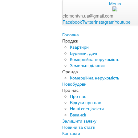
Меню
elementvn.ua@gmail.com
Facebook
Twitter
Instagram
Youtube
Головна
Продаж
Квартири
Будинки, дачі
Комерційна нерухомість
Земельні ділянки
Оренда
Комерційна нерухомість
Новобудови
Про нас
Про нас
Відгуки про нас
Наші спеціалісти
Вакансії
Залишити заявку
Новини та статті
Контакти