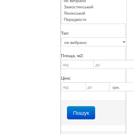
Тип:
Площа, м2:
Ціна: