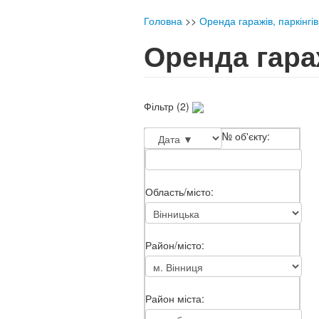
Головна
>>
Оренда гаражів, паркінгів
Оренда гараж
Фільтр (2)
№ об'єкту:
Область/місто:
Район/місто:
Район міста: