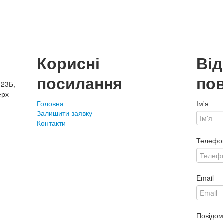
Корисні
Ві
посилання
по
 23Б,
ерх
Головна
Ім'я
Залишити заявку
Контакти
Телефо
Email
Повідо