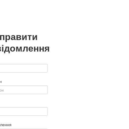
дправити
відомлення
н
млення