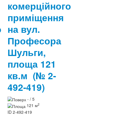
комерційного
приміщення
о
на вул.
Професора
Шульги,
площа 121
кв.м
(№ 2-
492-419)
- / 5
2
121 м
ID
2-492-419