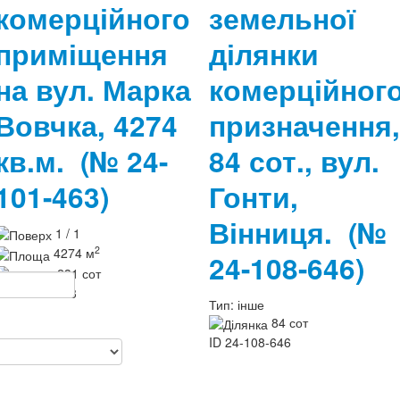
комерційного
земельної
приміщення
ділянки
на вул. Марка
комерційног
Вовчка, 4274
призначення,
кв.м.
(№ 24-
84 сот., вул.
101-463)
Гонти,
Вінниця.
(№
1 / 1
2
4274 м
24-108-646)
231 сот
ID
24-101-463
Тип:
інше
84 сот
ID
24-108-646