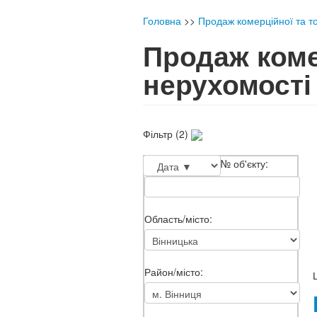
Головна
>>
Продаж комерційної та то
Продаж коме
нерухомості
Фільтр (2)
№ об'єкту:
Область/місто:
Район/місто: