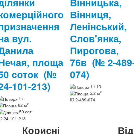
ділянки
Вінницька,
комерційного
Вінниця,
призначення
Ленінський,
на вул.
Слов'янка,
Данила
Пирогова,
Нечая, площа
76в
(№ 2-489
50 соток
(№
074)
24-101-213)
1 / 13
2
5,2 м
1 / -
ID
2-489-074
2
62 м
50 сот
ID
24-101-213
Корисні
Ві