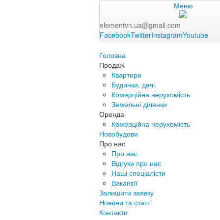
Меню
elementvn.ua@gmail.com
Facebook
Twitter
Instagram
Youtube
Головна
Продаж
Квартири
Будинки, дачі
Комерційна нерухомість
Земельні ділянки
Оренда
Комерційна нерухомість
Новобудови
Про нас
Про нас
Відгуки про нас
Наші спеціалісти
Вакансії
Залишити заявку
Новини та статті
Контакти