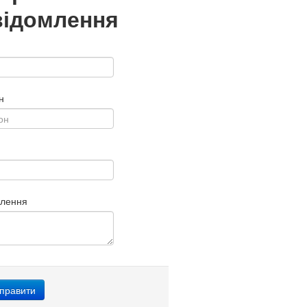
відомлення
н
млення