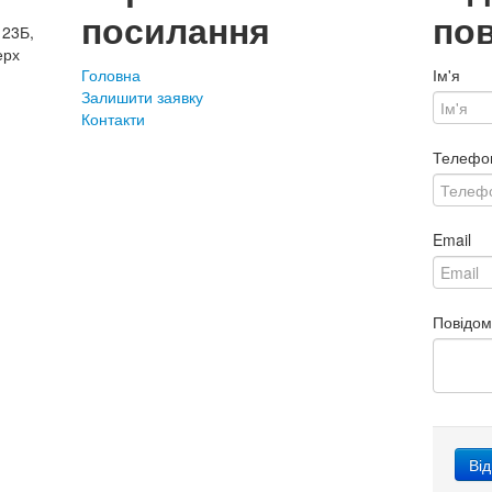
посилання
по
 23Б,
ерх
Головна
Ім'я
Залишити заявку
Контакти
Телефо
Email
Повідо