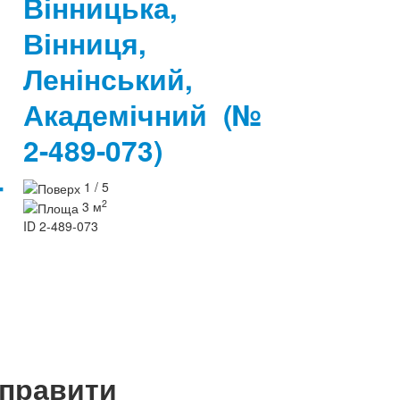
Вінницька,
Вінниця,
Ленінський,
Академічний
(№
2-489-073)
-
1 / 5
2
3 м
ID
2-489-073
дправити