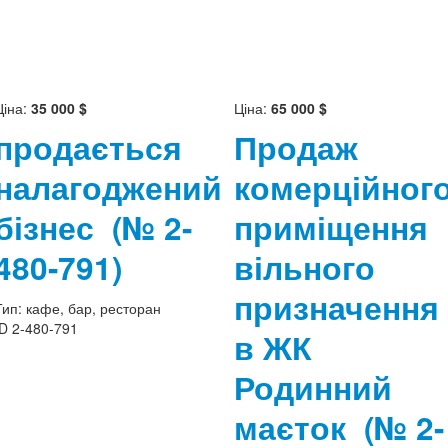
Ціна:
35 000 $
Ціна:
65 000 $
продається
Продаж
налагоджений
комерційног
бізнес
(№ 2-
приміщення
480-791)
вільного
призначення
Тип:
кафе, бар, ресторан
ID
2-480-791
в ЖК
Родинний
маєток
(№ 2-