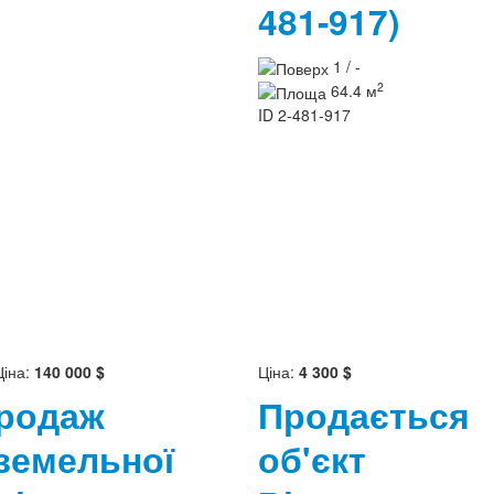
481-917)
1 / -
2
64.4 м
ID
2-481-917
Ціна:
140 000 $
Ціна:
4 300 $
родаж
Продається
земельної
об'єкт