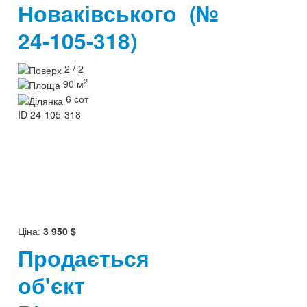
Новаківського
(№
24-105-318)
2 / 2
2
90 м
6 сот
ID
24-105-318
Ціна:
3 950 $
Продається
об'єкт