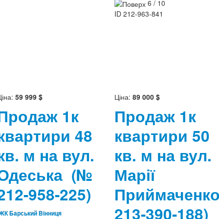
6 / 10
ID
212-963-841
Ціна:
59 999 $
Ціна:
89 000 $
Продаж 1к
Продаж 1к
квартири 48
квартири 50
кв. м на вул.
кв. м на вул.
Одеська
(№
Марії
212-958-225)
Приймаченк
213-390-188)
ЖК Барський Вінниця