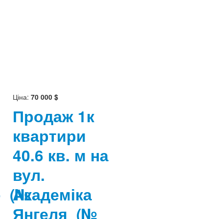
Ціна:
70 000 $
Продаж 1к
квартири
40.6 кв. м на
вул.
о
(№
Академіка
Янгеля
(№