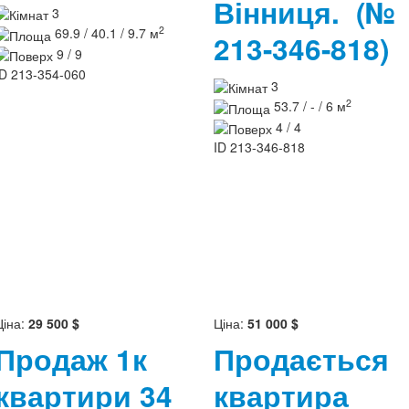
Вінниця.
(№
3
2
69.9 / 40.1 / 9.7 м
213-346-818)
9 / 9
ID
213-354-060
3
2
53.7 / - / 6 м
4 / 4
ID
213-346-818
Ціна:
29 500 $
Ціна:
51 000 $
Продаж 1к
Продається
квартири 34
квартира