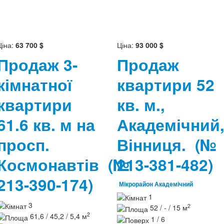
Ціна:
63 700 $
Ціна:
93 000 $
Продаж 3-
Продаж
кімнатної
квартири 52
квартири
кв. м.,
61.6 кв. м на
Академічний
просп.
Вінниця.
(№
Космонавтів
(№
213-381-482)
213-390-174)
Мікрорайон Академічний
1
3
2
52 / - / 15 м
2
61,6 / 45,2 / 5,4 м
1 / 6