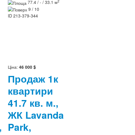
2
77.4 / - / 33.1 м
9 / 10
ID
213-379-344
Ціна:
46 000 $
Продаж 1к
квартири
41.7 кв. м.,
ЖК Lavanda
,
Park,