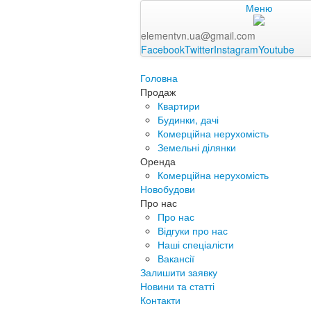
Меню
elementvn.ua@gmail.com
Facebook
Twitter
Instagram
Youtube
Головна
Продаж
Квартири
Будинки, дачі
Комерційна нерухомість
Земельні ділянки
Оренда
Комерційна нерухомість
Новобудови
Про нас
Про нас
Відгуки про нас
Наші спеціалісти
Вакансії
Залишити заявку
Новини та статті
Контакти