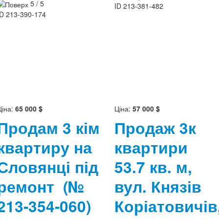
5 / 5
ID
213-381-482
ID
213-390-174
Ціна:
65 000 $
Ціна:
57 000 $
Продам 3 кім
Продаж 3к
квартиру на
квартири
Словянці під
53.7 кв. м,
ремонт
(№
вул. Князів
213-354-060)
Коріатовичів