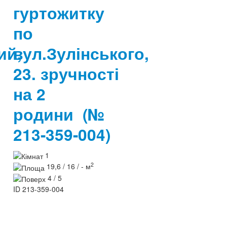
гуртожитку
по
ий,
вул.Зулінського,
23. зручності
на 2
родини
(№
213-359-004)
1
2
19,6 / 16 / - м
4 / 5
ID
213-359-004