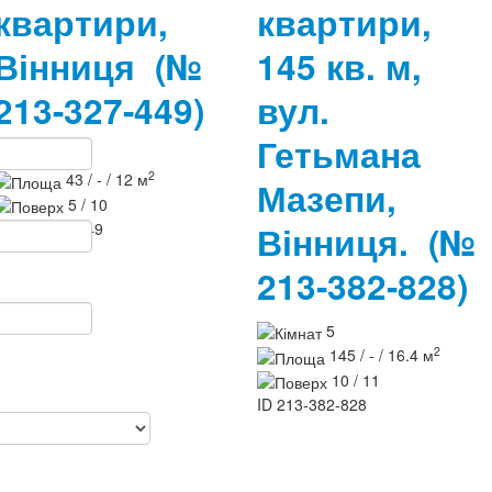
квартири,
квартири,
Вінниця
(№
145 кв. м,
213-327-449)
вул.
Гетьмана
1
2
43 / - / 12 м
Мазепи,
5 / 10
ID
213-327-449
Вінниця.
(№
213-382-828)
5
2
145 / - / 16.4 м
10 / 11
ID
213-382-828