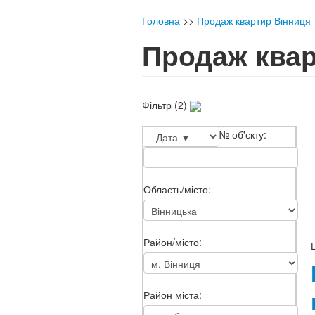
Головна
>>
Продаж квартир Вінниця
Продаж квар
Фільтр (2)
№ об'єкту:
Область/місто:
Район/місто:
Район міста: