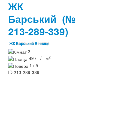
ЖК
Барський
(№
213-289-339)
ЖК Барський Вінниця
2
2
49 / - / - м
1 / 5
ID
213-289-339