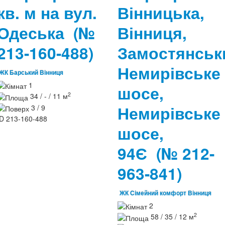
кв. м на вул.
Вінницька,
Одеська
(№
Вінниця,
213-160-488)
Замостянськ
Немирівське
ЖК Барський Вінниця
1
шосе,
2
34 / - / 11 м
Немирівське
3 / 9
ID
213-160-488
шосе,
94Є
(№ 212-
963-841)
ЖК Сімейний комфорт Вінниця
2
2
58 / 35 / 12 м