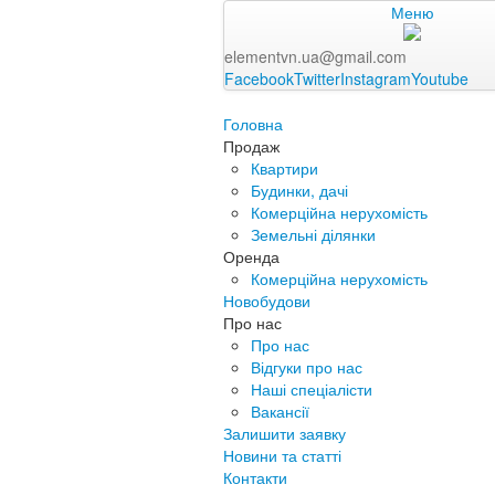
Меню
elementvn.ua@gmail.com
Facebook
Twitter
Instagram
Youtube
Головна
Продаж
Квартири
Будинки, дачі
Комерційна нерухомість
Земельні ділянки
Оренда
Комерційна нерухомість
Новобудови
Про нас
Про нас
Відгуки про нас
Наші спеціалісти
Вакансії
Залишити заявку
Новини та статті
Контакти