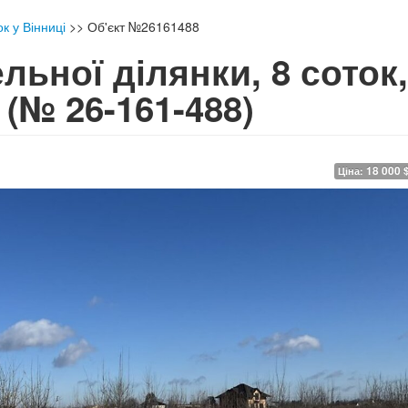
к у Вінниці
>>
Об'єкт №26161488
ьної ділянки, 8 соток,
и
(№ 26-161-488)
18 000 
Ціна: