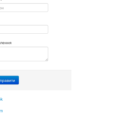
млення
ok
am