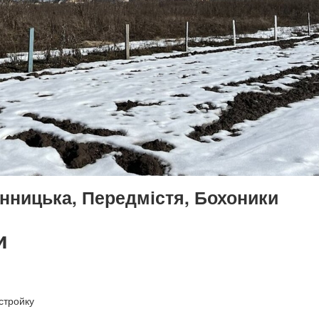
інницька, Передмістя, Бохоники
и
стройку