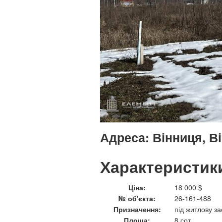
Адреса:
Вінниця, В
Характеристик
Ціна:
18 000 $
№ об'єкта:
26-161-488
Призначення:
під житлову за
Площа:
8 сот