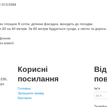
1:013:0394
ах площею 8 соток, ділянка фасадна, виходить до посадки.
20 на 40 метрів. За 60 метрів будуються сусіди, є світло та дорога.
ефоном.
 комісії.
Корисні
Ві
посилання
по
 23Б,
ерх
Головна
Ім'я
Залишити заявку
Контакти
Телефо