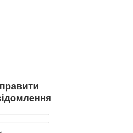
дправити
відомлення
н