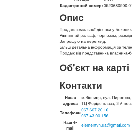
Кадастровий номер:
0520680500:0
Опис
Продаж земельної ділянки у Бохоник
Рівнинний рельєф, чорнозем, розміри 
Запрошую на перегляд.
Більш детальна інфрормація за тел
Продаж від представника власника-без
Об'єкт на карті
Контакти
Наша
м.Вінниця, вул. Пирогова,
адреса
ТЦ Феріде плаза, 3-й пов
067 667 20 10
Телефони
067 43 00 156
Наш e-
elementvn.ua@gmail.com
mail