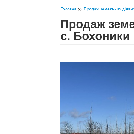
Головна
>>
Продаж земельних діляно
Продаж земел
с. Бохоник