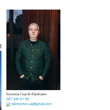
$
Косяков Сергій Юрійович
067 430 01 56
elementvn.ua@gmail.com