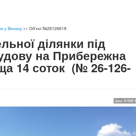
к у Вінниці
>>
Об'єкт №26126618
льної ділянки під
удову на Прибережна
ща 14 соток
(№ 26-126-
9 500 
Ціна: