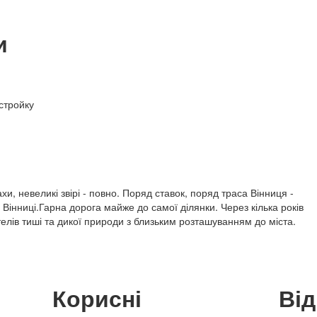
и
стройку
хи, невеликі звірі - повно. Поряд ставок, поряд траса Вінниця -
Вінниці.Гарна дорога майже до самої ділянки. Через кілька років
лів тиші та дикої природи з близьким розташуванням до міста.
Корисні
Ві