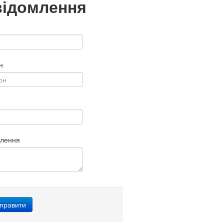
відомлення
н
млення