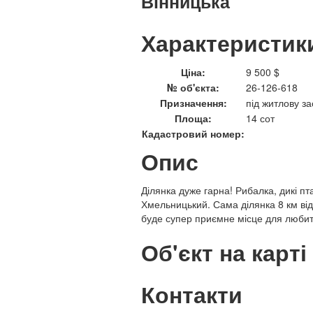
Вінницька
Характеристик
Ціна:
9 500 $
№ об'єкта:
26-126-618
Призначення:
під житлову за
Площа:
14 сот
Кадастровий номер:
Опис
Ділянка дуже гарна! Рибалка, дикі пта
Хмельницький. Сама ділянка 8 км від 
буде супер приємне місце для любите
Об'єкт на карті
Контакти