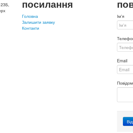
посилання
по
 23Б,
ерх
Головна
Ім'я
Залишити заявку
Контакти
Телефо
Email
Повідо