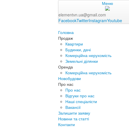
Меню
elementvn.ua@gmail.com
Facebook
Twitter
Instagram
Youtube
Головна
Продаж
Квартири
Будинки, дачі
Комерційна нерухомість
Земельні ділянки
Оренда
Комерційна нерухомість
Новобудови
Про нас
Про нас
Відгуки про нас
Наші спеціалісти
Вакансії
Залишити заявку
Новини та статті
Контакти