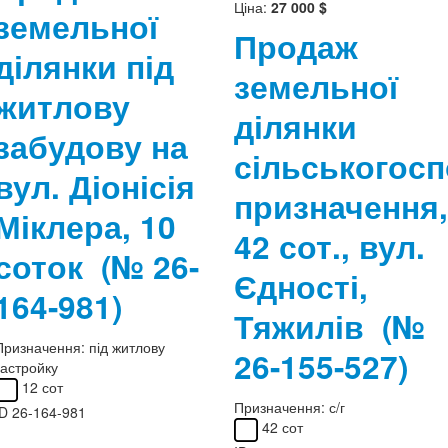
Ціна:
27 000 $
земельної
Продаж
ділянки під
земельної
житлову
ділянки
забудову на
сільськогос
вул. Діонісія
призначення,
Міклера, 10
42 сот., вул.
соток
(№ 26-
Єдності,
164-981)
Тяжилів
(№
Призначення:
під житлову
26-155-527)
застройку
12 сот
Призначення:
с/г
ID
26-164-981
42 сот