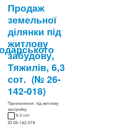
Продаж
земельної
ділянки під
житлову
подарського
забудову,
Тяжилів, 6,3
сот.
(№ 26-
142-018)
Призначення:
під житлову
застройку
6.3 сот
ID
26-142-018