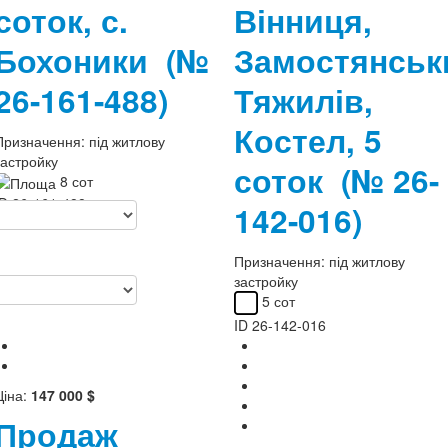
соток, с.
Вінниця,
Бохоники
(№
Замостянськ
26-161-488)
Тяжилів,
Костел, 5
Призначення:
під житлову
застройку
соток
(№ 26-
8 сот
ID
26-161-488
142-016)
Призначення:
під житлову
застройку
5 сот
ID
26-142-016
Ціна:
147 000 $
Продаж