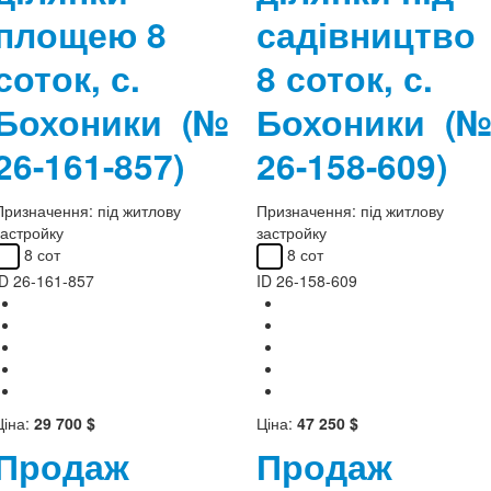
площею 8
садівництво
соток, с.
8 соток, с.
Бохоники
(№
Бохоники
(
26-161-857)
26-158-609)
Призначення:
під житлову
Призначення:
під житлову
застройку
застройку
8 сот
8 сот
ID
26-161-857
ID
26-158-609
Ціна:
29 700 $
Ціна:
47 250 $
Продаж
Продаж