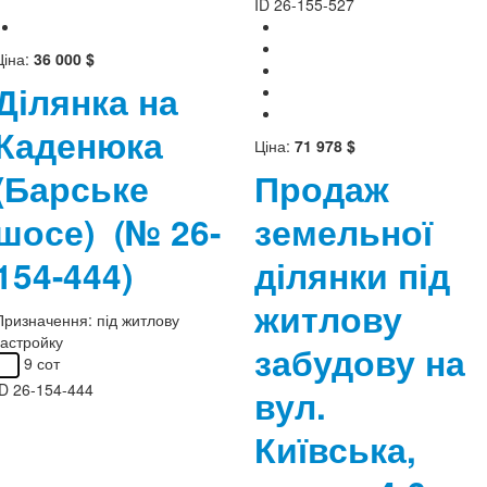
ID
26-155-527
Ціна:
36 000 $
Ділянка на
Каденюка
Ціна:
71 978 $
(Барське
Продаж
шосе)
(№ 26-
земельної
154-444)
ділянки під
житлову
Призначення:
під житлову
застройку
забудову на
9 сот
ID
26-154-444
вул.
Київська,