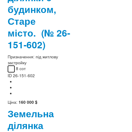
будинком,
Старе
№
місто.
(№ 26-
151-602)
Призначення:
під житлову
застройку
8 сот
ID
26-151-602
Ціна:
160 000 $
Земельна
ділянка