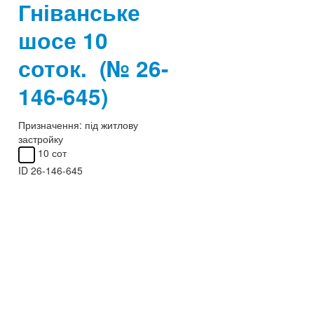
Гніванське
шосе 10
соток.
(№ 26-
146-645)
Призначення:
під житлову
застройку
10 сот
ID
26-146-645
1