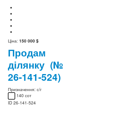
Ціна:
150 000 $
Продам
ділянку
(№
26-141-524)
Призначення:
с/г
140 сот
ID
26-141-524