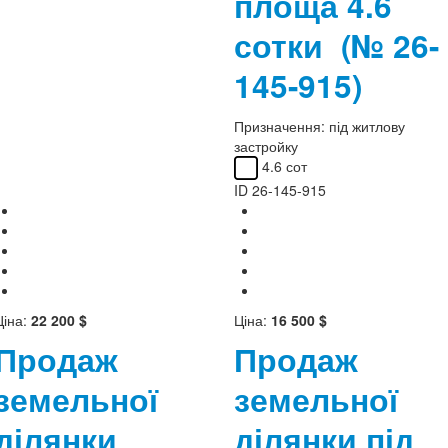
площа 4.6
сотки
(№ 26-
145-915)
Призначення:
під житлову
застройку
4.6 сот
ID
26-145-915
Ціна:
22 200 $
Ціна:
16 500 $
Продаж
Продаж
земельної
земельної
ділянки
ділянки під