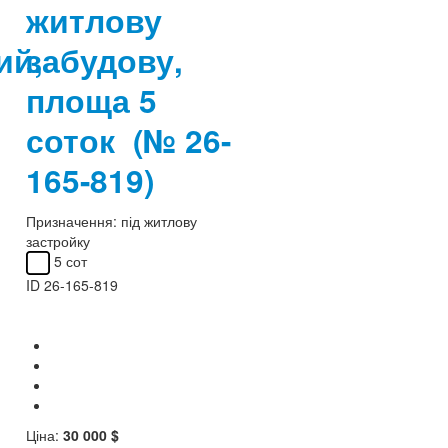
житлову
ий,
забудову,
площа 5
соток
(№ 26-
165-819)
Призначення:
під житлову
застройку
5 сот
ID
26-165-819
Ціна:
30 000 $