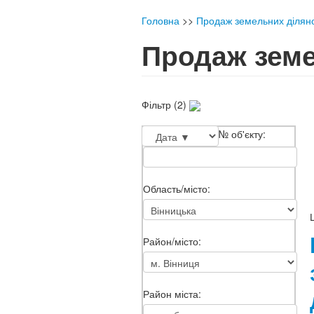
Головна
>>
Продаж земельних діляно
Продаж земе
Фільтр (2)
№ об'єкту:
Область/місто:
Район/місто:
Район міста: