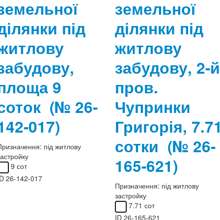
земельної
земельної
ділянки під
ділянки під
житлову
житлову
забудову,
забудову, 2-й
площа 9
пров.
соток
(№ 26-
Чупринки
142-017)
Григорія, 7.7
сотки
(№ 26-
Призначення:
під житлову
застройку
165-621)
9 сот
ID
26-142-017
Призначення:
під житлову
застройку
7.71 сот
ID
26-165-621