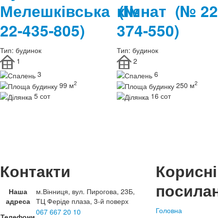
Мелешківська
кімнат
(№
(№ 22
22-435-805)
374-550)
Тип:
будинок
Тип:
будинок
1
2
3
6
2
2
99 м
250 м
5 сот
16 сот
Контакти
Корисні
посила
Наша
м.Вінниця, вул. Пирогова, 23Б,
адреса
ТЦ Феріде плаза, 3-й поверх
Головна
067 667 20 10
Телефони