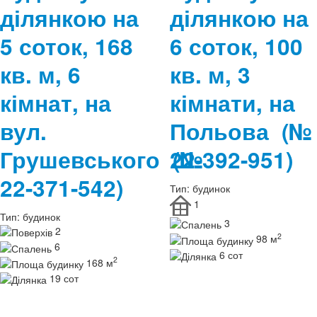
ділянкою на
ділянкою на
5 соток, 168
6 соток, 100
кв. м, 6
кв. м, 3
кімнат, на
кімнати, на
вул.
Польова
(№
Грушевського
22-392-951)
(№
22-371-542)
Тип:
будинок
1
Тип:
будинок
3
2
2
98 м
6
6 сот
2
168 м
19 сот