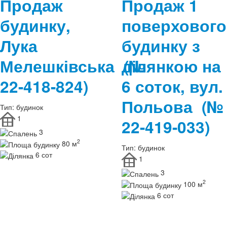
Продаж
Продаж 1
будинку,
поверхового
Лука
будинку з
Мелешківська
ділянкою на
(№
22-418-824)
6 соток, вул.
Польова
(№
Тип:
будинок
1
22-419-033)
3
2
80 м
Тип:
будинок
6 сот
1
3
2
100 м
6 сот