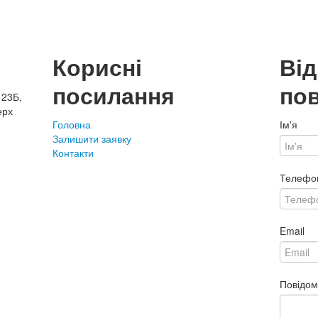
Корисні
Ві
посилання
по
 23Б,
ерх
Головна
Ім'я
Залишити заявку
Контакти
Телефо
Email
Повідо