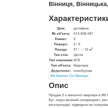
Вінниця, Вінницька
Характеристик
Ціна:
договірна
№ об'єкта:
213-008-087
Кімнат:
2
Поверх:
3 / 5
2
Площа:
57 / - / 10 м
Тип стін:
Цегла
Тип опалення:
АГВ
Тип об'єкта:
Квартира
Додатково:
новобудова
ЖК Кемпінг Сіті Вінниця
Опис
Продаж 2-х кімнатної квартири в ЖК К
Буг, поруч великий супермаркет, рес
експлуатацію, підведенні всі комуніка