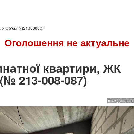
>>
Об'єкт №213008087
Оголошення не актуальне
мнатної квартири, ЖК
(№ 213-008-087)
договірн
Ціна: