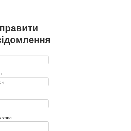
дправити
відомлення
н
млення